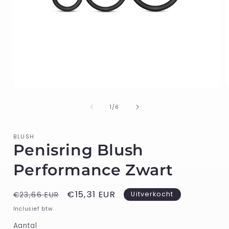
Media
1
openen
van
1
/
6
in
i
modaal
BLUSH
Penisring Blush
Performance Zwart
Normale
Aanbiedingsprijs
€15,31 EUR
Uitverkocht
€23,66 EUR
prijs
Inclusief btw.
Aantal