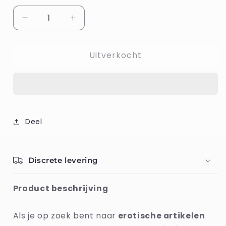
Aantal
Aantal
verlagen
verhogen
voor
voor
Uitverkocht
Penisring
Penisring
Blush
Blush
Performance
Performance
Zwart
Zwart
Deel
Discrete levering
Product beschrijving
Als je op zoek bent naar
erotische artikelen